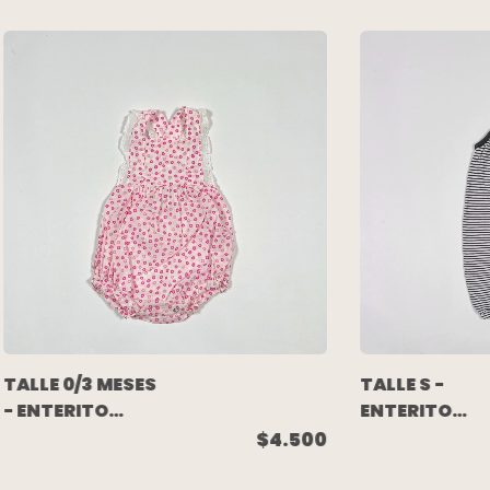
TALLE 0/3 MESES
TALLE S -
- ENTERITO
ENTERITO
BOMBACHUDO
S/MANGA
$4.500
CORTO
LARGO BLAN
S/MANGA ROSA
RAYAS GRISES