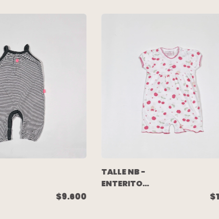
TALLE NB -
ENTERITO
CORTO BLANCO
$9.600
$
CO
CEREZAS - BABY
 -
COTTONS