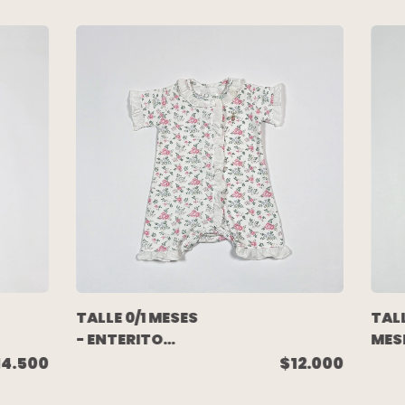
TALLE 0/1 MESES
TALL
- ENTERITO
MESE
ALGODON
ENT
14.500
$12.000
CORTO
COR
M/CORTA
ALG