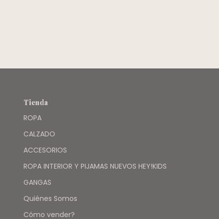
FUCSIA
MIMO
(C/ETIQUETA) -
EME EME
Tienda
ROPA
CALZADO
ACCESORIOS
ROPA INTERIOR Y PIJAMAS NUEVOS HEY!KIDS
GANGAS
Quiénes Somos
Cómo vender?