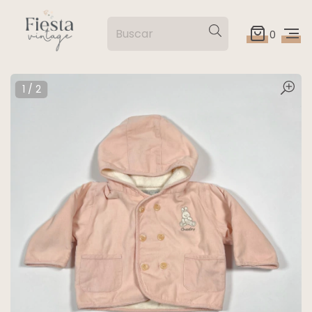
0
1
/
2