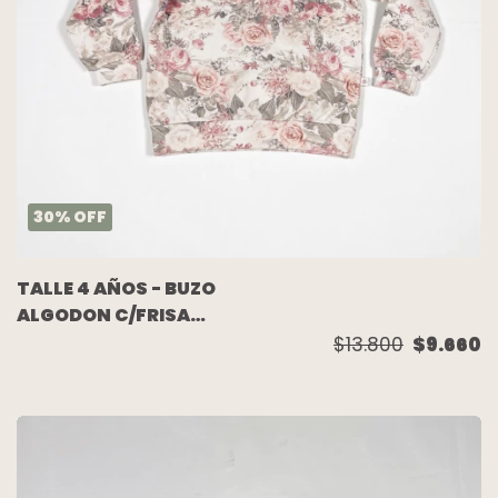
30
%
OFF
TALLE 4 AÑOS - BUZO
ALGODON C/FRISA
FLORES - OLD BUNCH
$13.800
$9.660