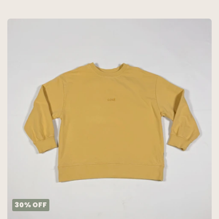
30
%
OFF