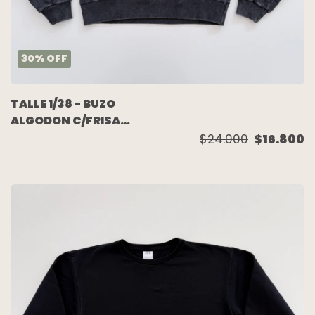
30
%
OFF
TALLE 1/38 - BUZO
ALGODON C/FRISA
BATIC ESTAMPA - 47
$24.000
$16.800
STREET