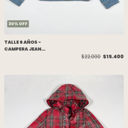
30
%
OFF
TALLE 6 AÑOS -
CAMPERA JEAN
ELASTIZADO CELESTE
$22.000
$15.400