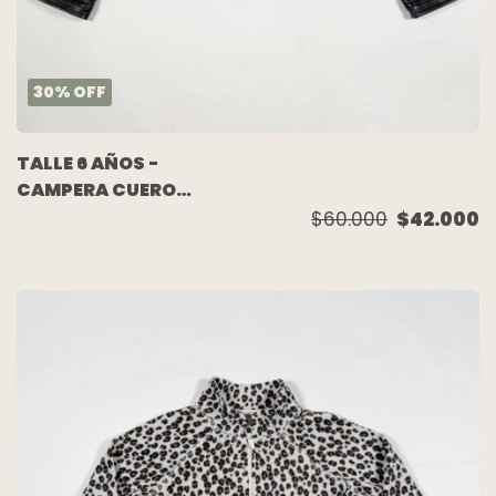
30
%
OFF
TALLE 6 AÑOS -
CAMPERA CUERO
NEGRA FORRADA -
$60.000
$42.000
GUESS