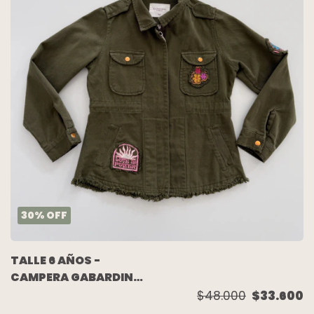
30
%
OFF
TALLE 6 AÑOS -
CAMPERA GABARDINA
VERDE APLIQUES -
$48.000
$33.600
RAPSODIA