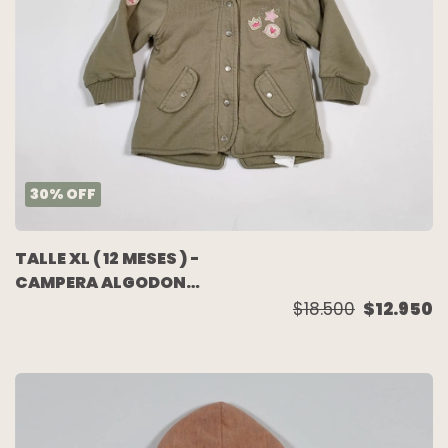
30
%
OFF
TALLE XL ( 12 MESES ) -
CAMPERA ALGODON
VERDE FORRADA EN
$18.500
$12.950
CORDERITO - MIMO