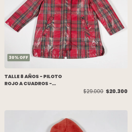
30
%
OFF
TALLE 8 AÑOS - PILOTO
ROJO A CUADROS -
ZARA
$29.000
$20.300