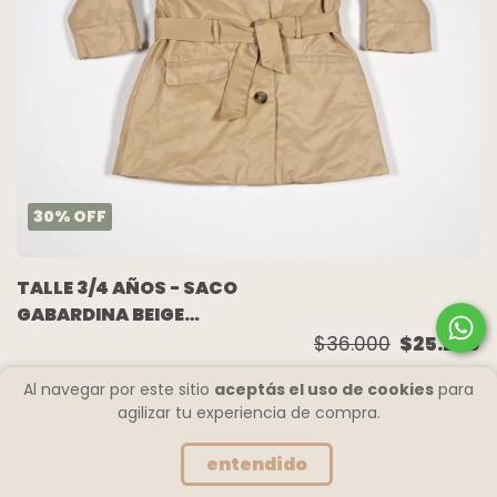
30
%
OFF
TALLE 3/4 AÑOS - SACO
GABARDINA BEIGE
FORRADO - ZARA
$36.000
$25.200
Al navegar por este sitio
aceptás el uso de cookies
para
agilizar tu experiencia de compra.
entendido