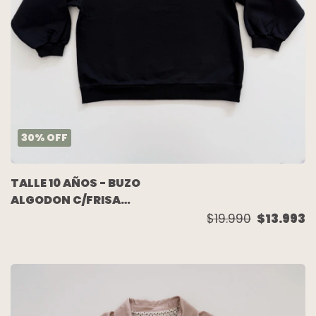
30
%
OFF
TALLE 10 AÑOS - BUZO
ALGODON C/FRISA
NEGRO - ZARA
$19.990
$13.993