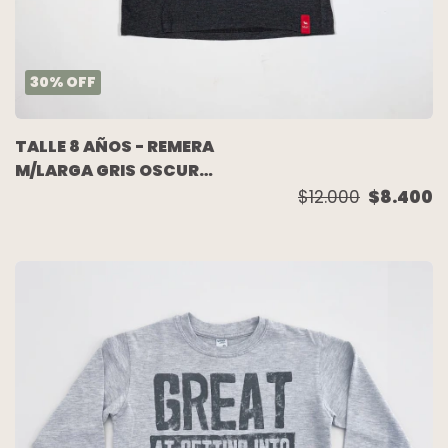
30
%
OFF
TALLE 8 AÑOS - REMERA
M/LARGA GRIS OSCURO
ESTAMPA - MIMO
$12.000
$8.400