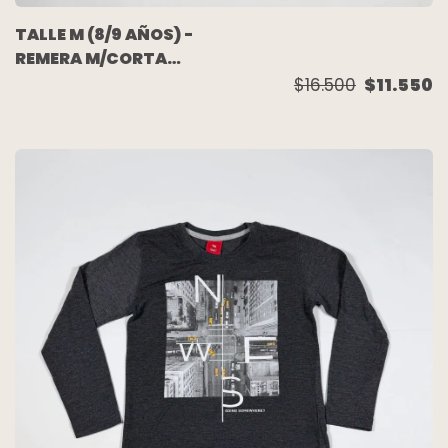
TALLE M (8/9 AÑOS) -
REMERA M/CORTA
RAYADA - GAP
$16.500
$11.550