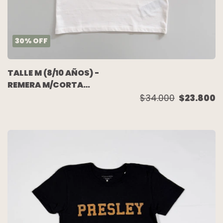
30
%
OFF
TALLE M (8/10 AÑOS) -
REMERA M/CORTA
CRUDA PALMERAS
$34.000
$23.800
(C/ETIQUETA) - TOMMY
HILFIGER