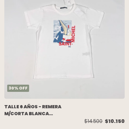
30
%
OFF
TALLE 6 AÑOS - REMERA
M/CORTA BLANCA
DIBUJO (C/ETIQUETA) -
$14.500
$10.150
MAGDALENA ESPOSITO