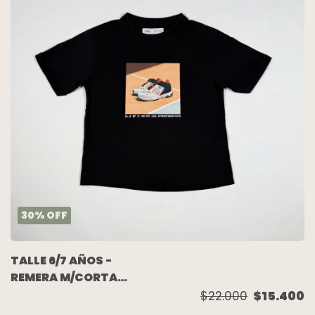
30
%
OFF
TALLE 6/7 AÑOS -
REMERA M/CORTA
NEGRA ZAPATILLA -
$22.000
$15.400
ZARA