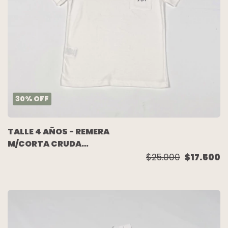
30
%
OFF
TALLE 4 AÑOS - REMERA
M/CORTA CRUDA
BOLSILLO (C/ETIQUETA)
$25.000
$17.500
- PIOPPA