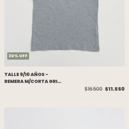
30
%
OFF
TALLE 9/10 AÑOS -
REMERA M/CORTA GRIS
- PUMA
$16.500
$11.550