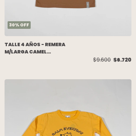
30
%
OFF
TALLE 4 AÑOS - REMERA
M/LARGA CAMEL
ESCRITURA - MIMO
$9.600
$6.720