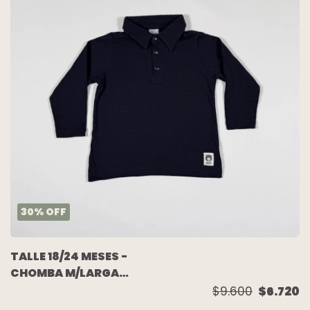
30
%
OFF
TALLE 18/24 MESES -
CHOMBA M/LARGA
ALGODON AZUL -
$9.600
$6.720
BROER