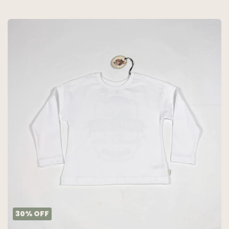
30
%
OFF