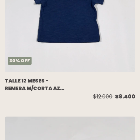
30
%
OFF
TALLE 12 MESES -
REMERA M/CORTA AZUL
- MAGDALENA
$12.000
$8.400
ESPOSITO