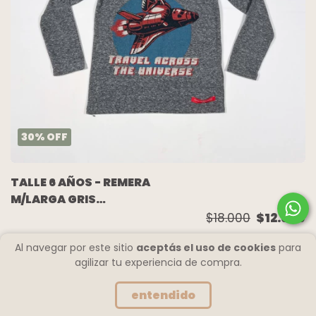
30
%
OFF
TALLE 6 AÑOS - REMERA
M/LARGA GRIS
JAZPIADA BORDO -
$18.000
$12.600
PAULA CAHEN
Al navegar por este sitio
aceptás el uso de cookies
para
DANVERS
agilizar tu experiencia de compra.
entendido