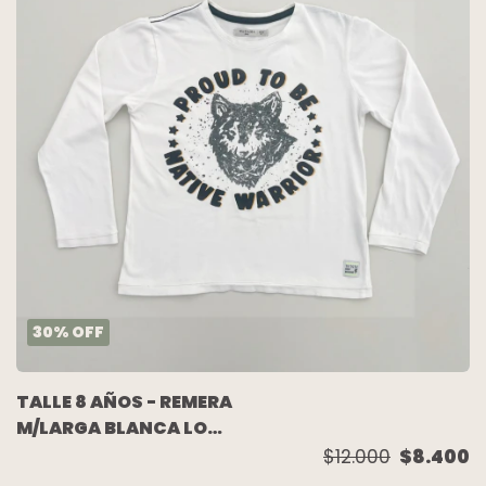
30
%
OFF
TALLE 8 AÑOS - REMERA
M/LARGA BLANCA LOBO
- WANAMA
$12.000
$8.400