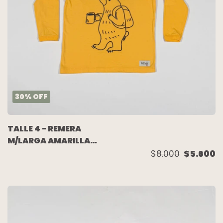
30
%
OFF
TALLE 4 - REMERA
M/LARGA AMARILLA
OSO - PANDY
$8.000
$5.600