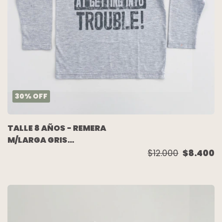
30
%
OFF
TALLE 8 AÑOS - REMERA
M/LARGA GRIS
MELANGE ESCRITURA -
$12.000
$8.400
YAMP