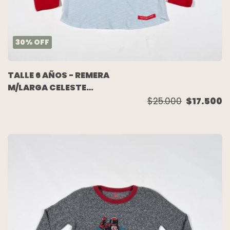
30
%
OFF
TALLE 6 AÑOS - REMERA
M/LARGA CELESTE
ROJA AUTO
$25.000
$17.500
(C/ETIQUETA) - PAULA
CAHEN DANVERS