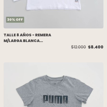
30
%
OFF
TALLE 8 AÑOS - REMERA
M/LARGA BLANCA
"ROCK & ROLL" -
$12.000
$8.400
WANAMA