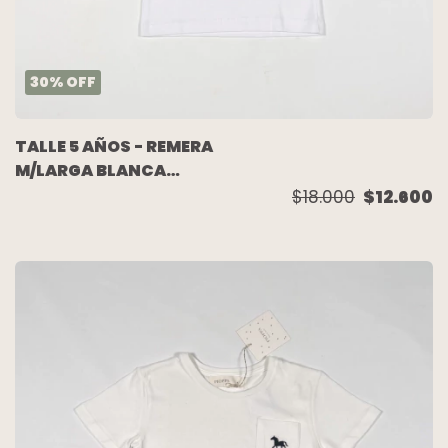
30
%
OFF
TALLE 5 AÑOS - REMERA
M/LARGA BLANCA
(C/ETIQUETA) -
$18.000
$12.600
CHUBBY