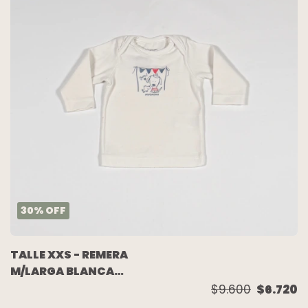
30
%
OFF
TALLE XXS - REMERA
M/LARGA BLANCA
PERRITO - MIMO
$9.600
$6.720