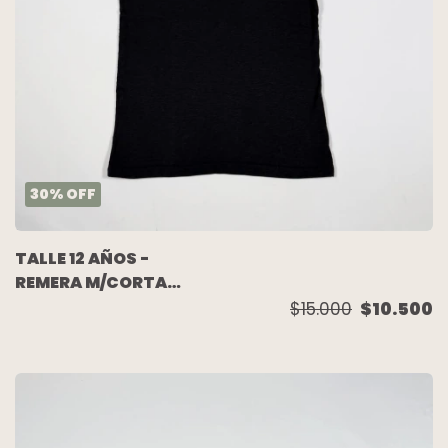
30
%
OFF
TALLE 12 AÑOS -
REMERA M/CORTA
NEGRA DIBUJO
$15.000
$10.500
ESPALDA - AKIABARA