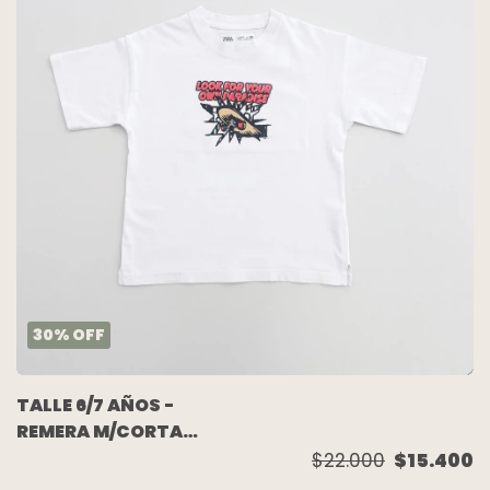
30
%
OFF
TALLE 6/7 AÑOS -
REMERA M/CORTA
BLANCA ESTAMPA
$22.000
$15.400
ESPALDA - ZARA