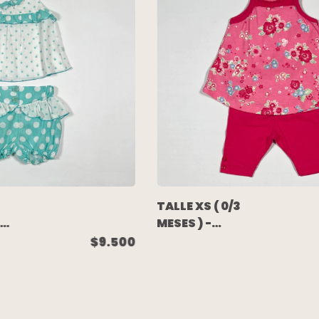
TALLE XS ( 0/3
MESES ) -
LA
CONJUNTO
$9.500
REMERA Y
PANTALON
ALGODON ROSA
FLORES