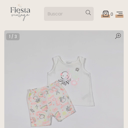
0
1
/
3