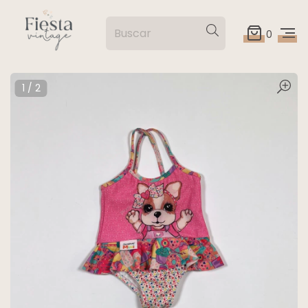
0
1
/
2