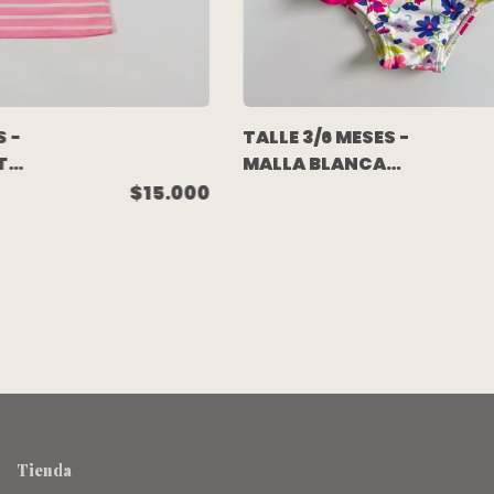
S -
TALLE 3/6 MESES -
TA
MALLA BLANCA
DE
FUCSIA FLOREADA
$15.000
NUEVA CON
ETIQUETA - OLD
NAVY
Tienda