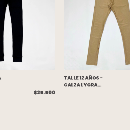
A
TALLE 12 AÑOS -
CALZA LYCRA
BEIGE - PIOPPA
$25.500