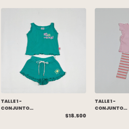
TALLE 1 -
TALLE 1 -
CONJUNTO
CONJUNTO
REMERA
WAFFLE REMERA
$18.500
S/MANGA RO
S/MANGA
PALMERA Y
C/SHORT VERDE