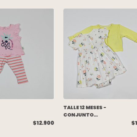
TALLE 12 MESES -
CONJUNTO
BODY VESTIDO
$
$12.900
M/CORTA
SA
BLANCO FLORES