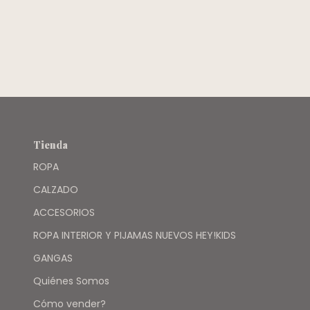
CALZA RAYAS
- GRISINO
ROSA VERDE
AGUA - OWO
Tienda
ROPA
CALZADO
ACCESORIOS
ROPA INTERIOR Y PIJAMAS NUEVOS HEY!KIDS
GANGAS
Quiénes Somos
Cómo vender?