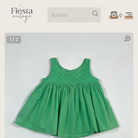
0
1
/
2