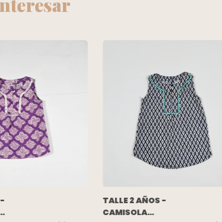
interesar
TALLE 2 AÑOS -
 -
CAMISOLA
GA