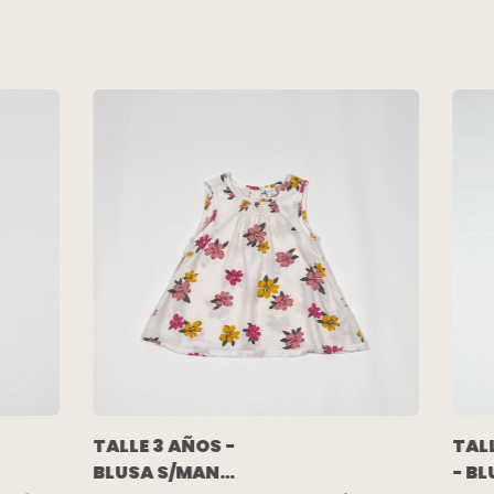
TALLE 3 AÑOS -
TAL
BLUSA S/MANGA
- B