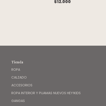
3/4 BLANCA
VIOLETA
$12.000
BORDADA
BLANCA -
VOLADO -
CARTERS
PRIMARK
Tienda
ROPA
CALZADO
ACCESORIOS
ROPA INTERIOR Y PIJAMAS NUEVOS HEY!KIDS
GANGAS