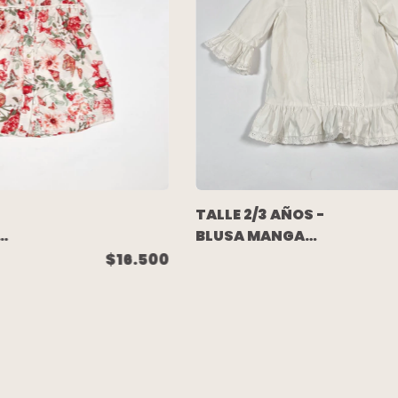
TALLE 2/3 AÑOS -
GA
BLUSA MANGA
-
3/4 BLANCA
$16.500
BORDADA
VOLADO -
PRIMARK