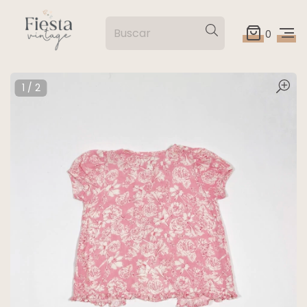
0
1
/
2