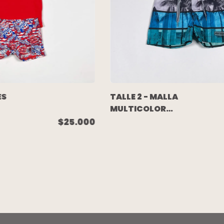
ES
TALLE 2 - MALLA
MULTICOLOR
A
PALMERAS
$25.000
(C/ETIQUETA) -
MIMO