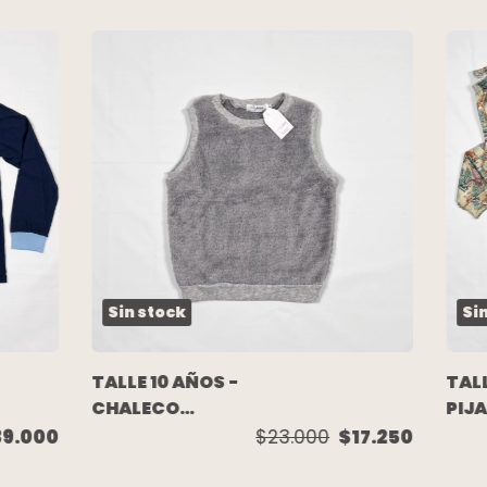
Sin stock
Si
TALLE 10 AÑOS -
TALL
CHALECO
PIJ
PELITO GRIS -
ALG
39.000
$23.000
$17.250
NAVY BLUE
BOS
BLU