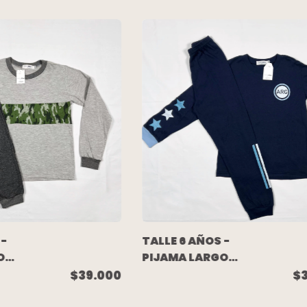
 -
TALLE 6 AÑOS -
O
PIJAMA LARGO
S
ALGODON
$39.000
$
-
ARGENTINA -
NAVY BLUE