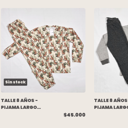
Sin stock
TALLE 8 AÑOS -
TALLE 8 AÑOS
PIJAMA LARGO
PIJAMA LARG
ALGODON SOFT
ALGODON GRI
$45.000
CONEJOS -
CAMUFLADO 
NAVY BLUE
NAVY BLUE