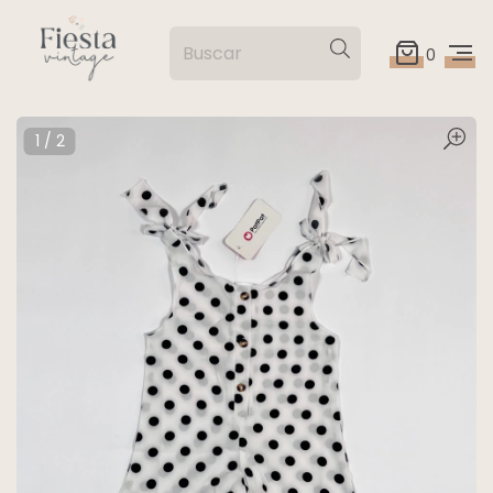
0
1
/
2