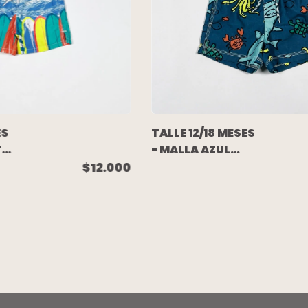
ES
TALLE 12/18 MESES
TE
- MALLA AZUL
E
ANIMALES DE MAR
$12.000
- GYMBOREE