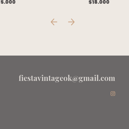
ENTERA RAYADA
ENT
$18.000
15.000
ROJA AZUL
RIBE
VOLADOS
VOL
LUNARES
CEL
BLANCOS -
(C/E
JOEBOXER
ANK
fiestavintageok@gmail.com