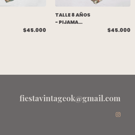
TALLE 8 AÑOS
- PIJAMA
LARGO
$45.000
$45.000
ALGODON
SOFT
UE
CONEJOS -
E
NAVY BLUE
fiestavintageok@gmail.com