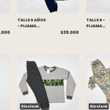
TALLE 6 AÑOS
TALLE 6 -
- PIJAMA
PIJAMA
LARGO
LARGO
.000
$39.000
ALGODON
ALGODON
ARGENTINA -
SOFT ROSA
NAVY BLUE
CORAZONES
NAVY BLUE
Sin stock
Sin stock