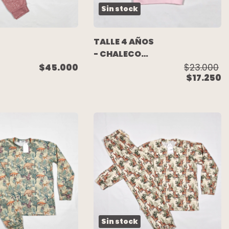
Sin stock
TALLE 4 AÑOS
- CHALECO
PELITO ROSA
$45.000
$23.000
$17.250
- NAVY BLUE
 -
Sin stock