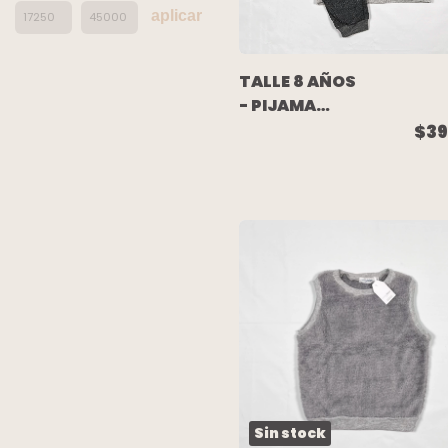
aplicar
TALLE 8 AÑOS
- PIJAMA
LARGO
$39
ALGODON
GRIS
CAMUFLADO -
NAVY BLUE
Sin stock