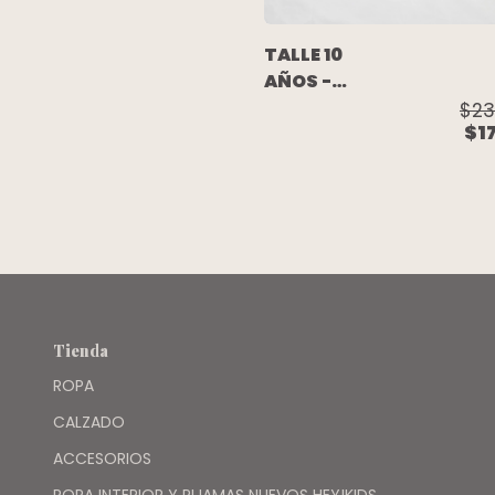
TALLE 10
AÑOS -
CHALECO
$23
$1
PELITO GRIS -
NAVY BLUE
Tienda
ROPA
CALZADO
ACCESORIOS
ROPA INTERIOR Y PIJAMAS NUEVOS HEY!KIDS