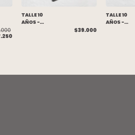
TALLE 10
TALLE 10
AÑOS -
AÑOS -
PIJAMA
PIJAMA
.000
$39.000
7.250
LARGO
LARGO
ALGODON
ALGODON
GRIS
SOFT BOSQ
CAMUFLADO -
- NAVY BLU
NAVY BLUE