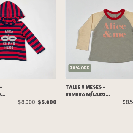
30
%
OFF
-
TALLE 9 MESES -
GA
REMERA M/LARGA
GRIS CRUDA
$8.000
$5.600
$8.
CUELLO ROJO -
AKIABARA