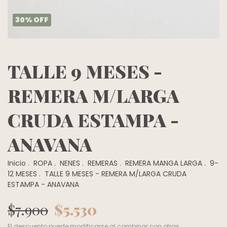
30
%
OFF
TALLE 9 MESES -
REMERA M/LARGA
CRUDA ESTAMPA -
ANAVANA
Inicio
.
ROPA
.
NENES
.
REMERAS
.
REMERA MANGA LARGA
.
9-
12 MESES
.
TALLE 9 MESES - REMERA M/LARGA CRUDA
ESTAMPA - ANAVANA
$7.900
$5.530
El descuento puede modificarse al combinar con otras