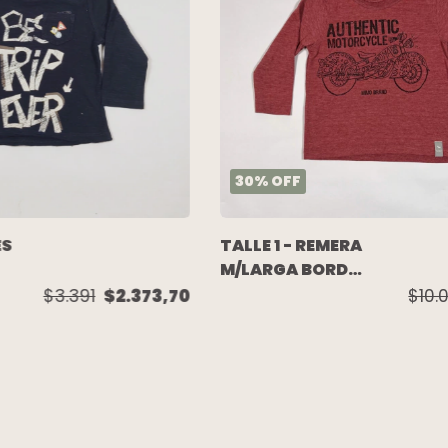
30
%
OFF
ES
TALLE 1 - REMERA
M/LARGA BORDO
"
MELANGE
$3.391
$2.373,70
$10.
-
MOTOCICLETA -
MIMO