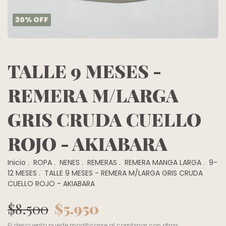
30
%
OFF
TALLE 9 MESES -
REMERA M/LARGA
GRIS CRUDA CUELLO
ROJO - AKIABARA
Inicio
.
ROPA
.
NENES
.
REMERAS
.
REMERA MANGA LARGA
.
9-
12 MESES
.
TALLE 9 MESES - REMERA M/LARGA GRIS CRUDA
CUELLO ROJO - AKIABARA
$8.500
$5.950
El descuento puede modificarse al combinar con otras