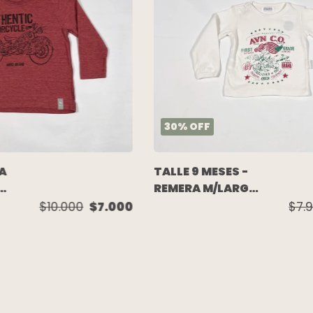
30
%
OFF
RA
TALLE 9 MESES -
O
REMERA M/LARGA
CRUDA ESTAMPA
$10.000
$7.000
$7.
-
- ANAVANA