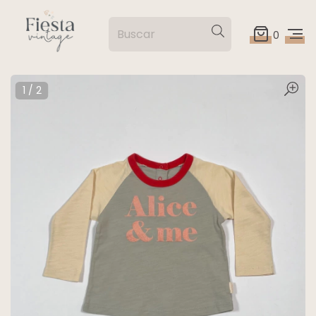
0
1
/
2